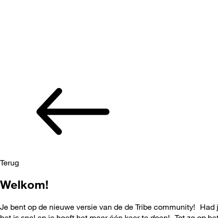
Terug
Welkom!
Je bent op de nieuwe versie van de de Tribe community! Had j
het is snel en je hoeft het maar één keer te doen! Tot zo op he